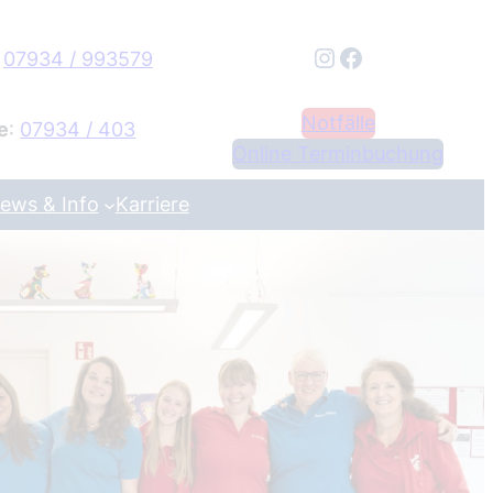
Instagram
Facebook
:
07934 / 993579
Notfälle
e
:
07934 / 403
Online Terminbuchung
ews & Info
Karriere